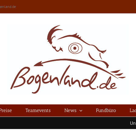
enland.de
Preise
Teamevents
News
Fundbüro
La
Unsere