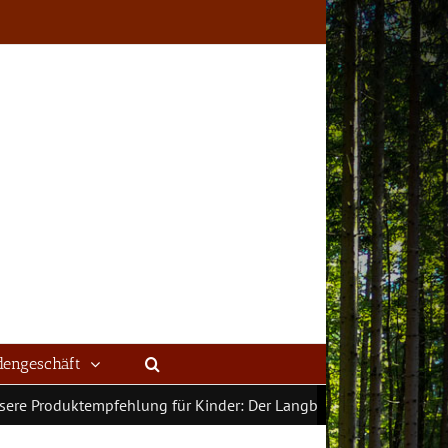
dengeschäft
 Produktempfehlung für Kinder: Der Langbogen Fenix 52“ von T