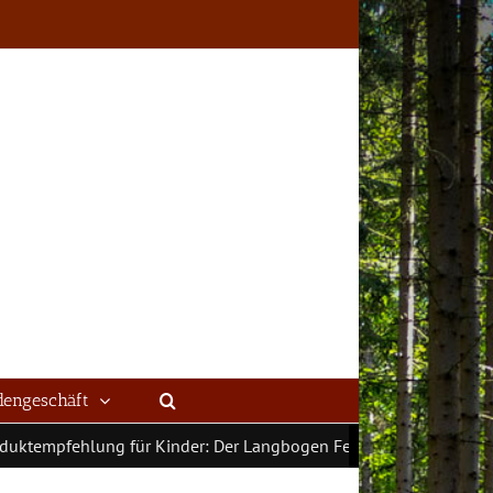
dengeschäft
tempfehlung für Kinder: Der Langbogen Fenix 52“ von Touchwoo