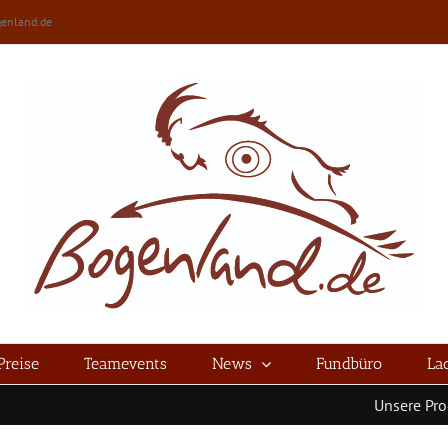
enland.de
Preise
Teamevents
News
Fundbüro
La
Unsere Produk