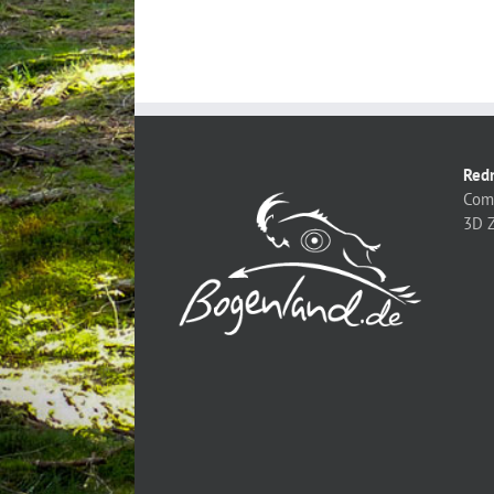
Red
Com
3D Z