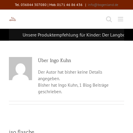
Zum
Tel. 036844 307080 | Mob. 0171 46 86 436
|
info@bogenland.de
Inhalt
springen
Unsere Produktempfehlung für Kinder: Der Langbogen 
Über
Ingo Kuhn
Der Autor hat bisher keine Details
angegeben.
Bisher hat Ingo Kuhn, 1 Blog Beiträge
geschrieben.
iso flasche