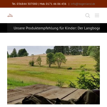
Zum
Tel. 036844 307080 | Mob. 0171 46 86 436
|
info@bogenland.de
Inhalt
springen
Unsere Produktempfehlung für Kinder: Der Langbogen Fen