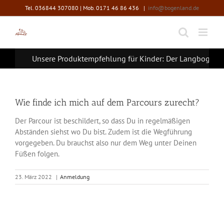
Zum
Tel. 036844 307080 | Mob. 0171 46 86 436
|
info@bogenland.de
Inhalt
springen
Unsere Produktempfehlung für Kinder: Der Langbogen F
Wie finde ich mich auf dem Parcours zurecht?
Der Parcour ist beschildert, so dass Du in regelmäßigen
Abständen siehst wo Du bist. Zudem ist die Wegführung
vorgegeben. Du brauchst also nur dem Weg unter Deinen
Füßen folgen.
23. März 2022
|
Anmeldung