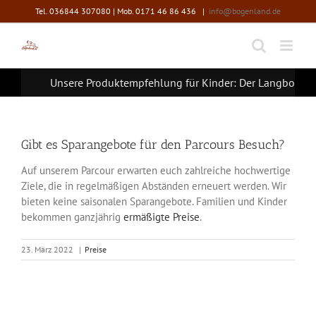
Zum
Tel. 036844 307080 | Mob. 0171 46 86 436
|
info@bogenland.de
Inhalt
springen
Unsere Produktempfehlung für Kinder: Der Langbogen 
Gibt es Sparangebote für den Parcours Besuch?
Auf unserem Parcour erwarten euch zahlreiche hochwertige
Ziele, die in regelmäßigen Abständen erneuert werden. Wir
bieten keine saisonalen Sparangebote. Familien und Kinder
bekommen ganzjährig
ermäßigte Preise
.
23. März 2022
|
Preise