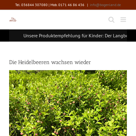
Zum
Tel. 036844 307080 | Mob. 0171 46 86 436
|
info@bogenland.de
Inhalt
springen
Unsere Produktempfehlung für Kinder: Der Langbogen 
Die Heidelbeeren wachsen wieder
Zeige
grösseres
Bild